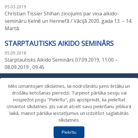
05.03.2019
Christian Tissier Shihan ziņojums par viņa aikido-
semināru Ķelnē un Hennefā / Vācijā 2020. gada 13. – 14.
Martā.
STARPTAUTISKS AIKIDO SEMINĀRS
05.09.2018
Starptautisks Aikido Seminārs 07.09.2019, 11:00 –
08.09.2019 , 09:45
Mēs izmantojam sīkdatnes, lai nodrošinātu jums ērtāku un
<
1
4
…
5
drošāku lietošanas pieredzi. Turpinot pārlūka sesiju vai
nospiežot pogu "Piekrītu", jūs apstiprināt, ka piekrītat
izmantot sīkdatnes. Jūs varat atcelt savu piekrišanu jebkurā
laikā, mainot pārlūka iestatījumus un izdzēšot saglabātās
sīkdatnes.
Piekrītu