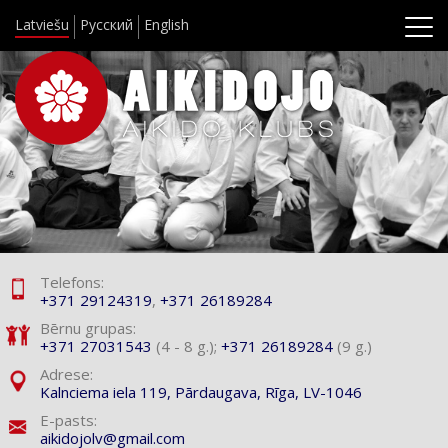
Latviešu
Русский
English
Telefons:
+371 29124319
,
+371 26189284
Bērnu grupas:
+371 27031543
(4 - 8 g.);
+371 26189284
(9 g.)
Adrese:
Kalnciema iela 119,
Pārdaugava, Rīga, LV-1046
E-pasts:
aikidojolv@gmail.com