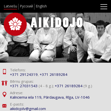
Latviešu
Русский
English
Telefons:
+371 29124319
,
+371 26189284
Bērnu grupas:
+371 27031543
(4 - 8 g.);
+371 26189284
(9 g.)
Adrese:
Kalnciema iela 119,
Pārdaugava, Rīga, LV-1046
E-pasts:
aikidojolv@gmail.com