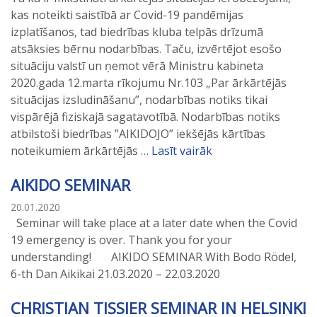
kas noteikti saistībā ar Covid-19 pandēmijas
izplatīšanos, tad biedrības kluba telpās drīzumā
atsāksies bērnu nodarbības. Taču, izvērtējot esošo
situāciju valstī un ņemot vērā Ministru kabineta
2020.gada 12.marta rīkojumu Nr.103 „Par ārkārtējās
situācijas izsludināšanu”, nodarbības notiks tikai
vispārējā fiziskajā sagatavotībā. Nodarbības notiks
atbilstoši biedrības ”AIKIDOJO” iekšējās kārtības
noteikumiem ārkārtējās …
Lasīt vairāk
AIKIDO SEMINAR
20.01.2020
Seminar will take place at a later date when the Covid
19 emergency is over. Thank you for your
understanding! AIKIDO SEMINAR With Bodo Rödel,
6-th Dan Aikikai 21.03.2020 – 22.03.2020
CHRISTIAN TISSIER SEMINAR IN HELSINKI