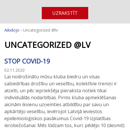
UZRAKSTĪT
Aikidojo
›
Uncategorized @lv
UNCATEGORIZED @LV
STOP COVID-19
02.11.2020
Lai nodrošinātu mūsu kluba biedru un visas
sabiedrības drošību un veselību, kolektīvie treniņi ir
atcelti, un pēc iepriekšēja pieraksta notiek tikai
individuālās nodarbības. Pirms kluba apmeklēšanas
aicinām ikvienu uzņemties atbildību par savu un
apkārtējo veselību, ievērojot Latvijā ieviestos
epidemioloģiskos pasākumus Covid-19 izplatības
ierobežošanai. Mēs lūdzam tos, kuri: pēdējo 10 (desmit)