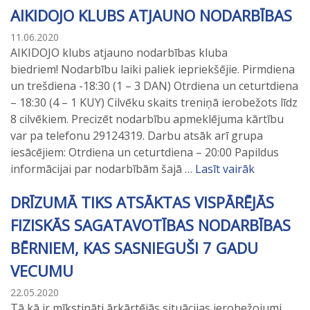
AIKIDOJO KLUBS ATJAUNO NODARBĪBAS
11.06.2020
AIKIDOJO klubs atjauno nodarbības kluba
biedriem! Nodarbību laiki paliek iepriekšējie. Pirmdiena
un trešdiena -18:30 (1 – 3 DAN) Otrdiena un ceturtdiena
– 18:30 (4 – 1 KUY) Cilvēku skaits treniņā ierobežots līdz
8 cilvēkiem. Precizēt nodarbību apmeklējuma kārtību
var pa telefonu 29124319. Darbu atsāk arī grupa
iesācējiem: Otrdiena un ceturtdiena – 20:00 Papildus
informācijai par nodarbībām šajā …
Lasīt vairāk
DRĪZUMĀ TIKS ATSĀKTAS VISPĀRĒJĀS
FIZISKĀS SAGATAVOTĪBAS NODARBĪBAS
BĒRNIEM, KAS SASNIEGUŠI 7 GADU
VECUMU
22.05.2020
Tā kā ir mīkstināti ārkārtējās situācijas ierobežojumi,