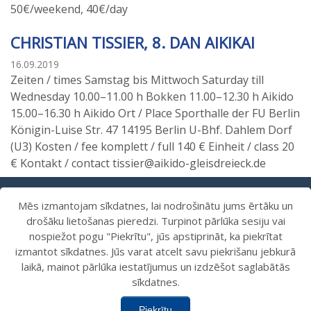
50€/weekend, 40€/day
CHRISTIAN TISSIER, 8. DAN AIKIKAI
16.09.2019
Zeiten / times Samstag bis Mittwoch Saturday till
Wednesday 10.00–11.00 h Bokken 11.00–12.30 h Aikido
15.00–16.30 h Aikido Ort / Place Sporthalle der FU Berlin
Königin-Luise Str. 47 14195 Berlin U-Bhf. Dahlem Dorf
(U3) Kosten / fee komplett / full 140 € Einheit / class 20
€ Kontakt / contact tissier@aikido-gleisdreieck.de
Mēs izmantojam sīkdatnes, lai nodrošinātu jums ērtāku un
<
1
3
5
>
…
4
drošāku lietošanas pieredzi. Turpinot pārlūka sesiju vai
nospiežot pogu "Piekrītu", jūs apstiprināt, ka piekrītat
izmantot sīkdatnes. Jūs varat atcelt savu piekrišanu jebkurā
laikā, mainot pārlūka iestatījumus un izdzēšot saglabātās
sīkdatnes.
Piekrītu