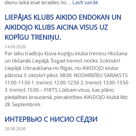
dienu laikā esat ieradies no …
Lasīt vairāk
LIEPĀJAS KLUBS AIKIDO ENDOKAN UN
AIKIDOJO KLUBS AICINA VISUS UZ
KOPĪGU TRENIŅU.
14.09.2020
Par labu tradīciju kļuva kopīgu kluba treniņu rīkošana
un tikšanās Liepājā. Šogad treniņš notiks 3.oktobrī
Liepājā. Izbraukšana no Rīgas, no AIKIDOJO kluba
plānota 3. oktobrī plkst. 08:00. NODARBĪBU SARAKSTS
11.00-11.50 1. treniņš 12.00-12.50 2. treniņš 13.00-13.50
3. treniņš 15:00 – PIRTS Lūdzam visus, kas plāno
piedalīties braucienā, pierakstīties AIKIDOJO klubā līdz
28. Septembrim.
ИНТЕРВЬЮ С НИСИО СЁДЗИ
20.08.2020