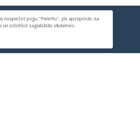
 nospiežot pogu "Piekrītu", jūs apstiprināt, ka
us un izdzēšot saglabātās sīkdatnes.
GALERIJA
FAQ
KONTAKTI
BANKAS REKVIZĪTI
AIKIDOJO BIEDRĪBA
Reģ. Nr.: 40008196256
A/S CITADELE BANKA
PARXLV22