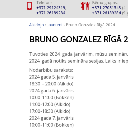
Telefons:
Bērnu grupas:
+371 29124319
,
+371 27031543
(4 -
+371 26189284
+371 26189284
(9 g
Aikidojo
›
Jaunumi
›
Bruno Gonzalez Rīgā 2024
BRUNO GONZALEZ RĪGĀ 2
Tuvoties 2024. gada janvārim, mūsu semināru 
2024. gadā notiks semināra sesijas. Laiks ir i
Nodarbību saraksts:
2024 gada 5. janvāris
18:30 – 20:00 (Aikido)
2024 gada 6. janvāris
10:00-11:00 (Bokken)
11:00-12:00 (Aikido)
17:00-18:30 (Aikido)
2024 gada 7. janvāris
10:00-11:00 (Bokken)