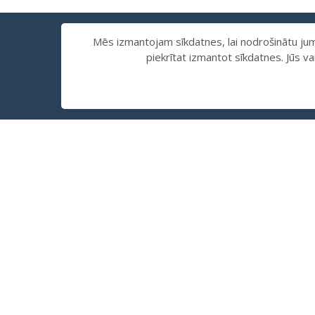
Mēs izmantojam sīkdatnes, lai nodrošinātu jums
piekrītat izmantot sīkdatnes. Jūs v
MŪSU KLUBS
MŪSU DRAUGI
TELEF
+371 2
+371 2
BĒRNU
+371 2