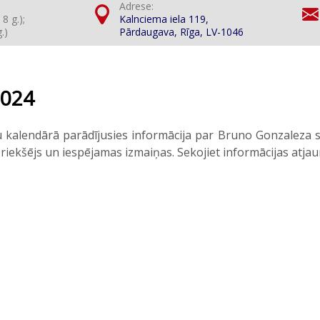
Adrese:
 8 g.);
Kalnciema iela 119,
.)
Pārdaugava, Rīga, LV-1046
024
kalendārā parādījusies informācija par Bruno Gonzaleza s
epriekšējs un iespējamas izmaiņas. Sekojiet informācijas atja