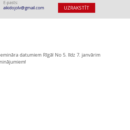
E-pasts:
UZRAKSTĪT
aikidojolv@gmail.com
emināra datumiem Rīgā! No 5. līdz 7. janvārim
uninājumiem!