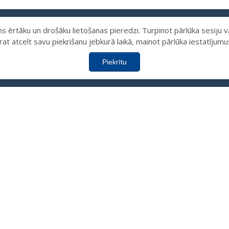
 ērtāku un drošāku lietošanas pieredzi. Turpinot pārlūka sesiju vai
arat atcelt savu piekrišanu jebkurā laikā, mainot pārlūka iestatījum
Piekrītu
#52 (NAV NOSAUKUMA)
JAUNUMI
ONS:
ADRESE:
9124319
,
Kalnciema iela 119,
6189284
Pārdaugava, Rīga, LV-1046
 GRUPAS:
E-PASTS:
7031543
(4 - 8 g.);
aikidojolv@gmail.com