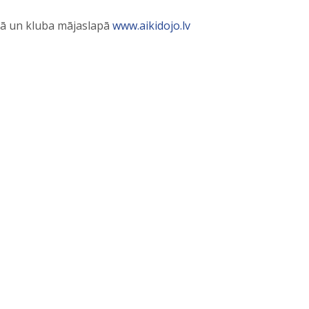
ā un kluba mājaslapā
www.aikidojo.lv