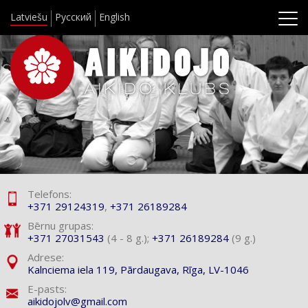
Latviešu
Русский
English
Telefons:
+371 29124319
,
+371 26189284
Bērnu grupas:
+371 27031543
(4 - 8 g.);
+371 26189284
(9 g.)
Adrese:
Kalnciema iela 119,
Pārdaugava, Rīga, LV-1046
E-pasts:
aikidojolv@gmail.com