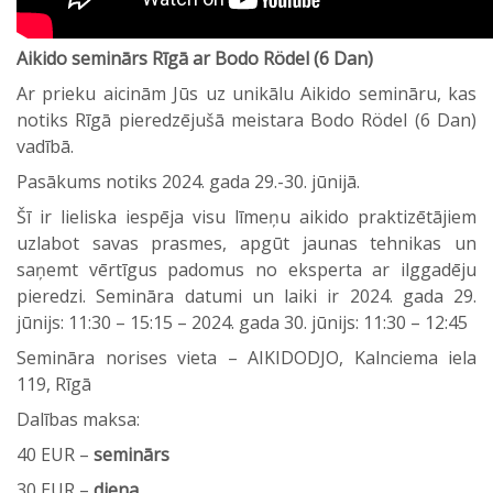
Aikido seminārs Rīgā ar Bodo Rödel (6 Dan)
Ar prieku aicinām Jūs uz unikālu Aikido semināru, kas
notiks Rīgā pieredzējušā meistara Bodo Rödel (6 Dan)
vadībā.
Pasākums notiks 2024. gada 29.-30. jūnijā.
Šī ir lieliska iespēja visu līmeņu aikido praktizētājiem
uzlabot savas prasmes, apgūt jaunas tehnikas un
saņemt vērtīgus padomus no eksperta ar ilggadēju
pieredzi. Semināra datumi un laiki ir 2024. gada 29.
jūnijs: 11:30 – 15:15 – 2024. gada 30. jūnijs: 11:30 – 12:45
Semināra norises vieta – AIKIDODJO, Kalnciema iela
119, Rīgā
Dalības maksa:
40 EUR –
seminārs
30 EUR –
diena