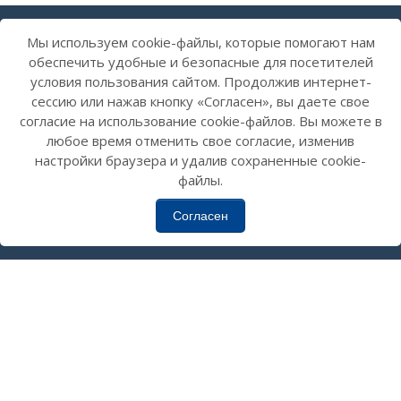
14H30 — 16 H AIKIDO
Мы используем cookie-файлы, которые помогают нам
ЦЕНА:
Полный курс 180 EUR
обеспечить удобные и безопасные для посетителей
Только утренние тренировки 120 EUR
условия пользования сайтом. Продолжив интернет-
Окончание курса, 21. апреля 12 H
сессию или нажав кнопку «Согласен», вы даете свое
согласие на использование cookie-файлов. Вы можете в
любое время отменить свое согласие, изменив
настройки браузера и удалив сохраненные cookie-
файлы.
Согласен
Copyright ©
Aikidojo
2026. All rights reserved.
Разработал
LatInSoft
.